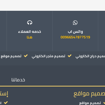
واتس اب
خدمه العملاء
00966547877519
هنا
ميم حراج الكتروني
تصميم متجر الكتروني
تصميم موقع ا
خدماتنا
صميم مواقع
إست
تصميم مواقع
ا