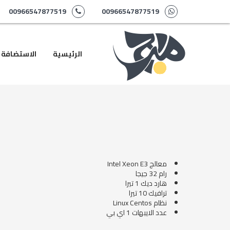
00966547877519
00966547877519
الرئيسية
الاستضافة
معالج Intel Xeon E3
رام 32 جيجا
هارد ديك 1 تيرا
ترافيك 10 تيرا
نظام Linux Centos
عدد الايبهات 1 اي بي