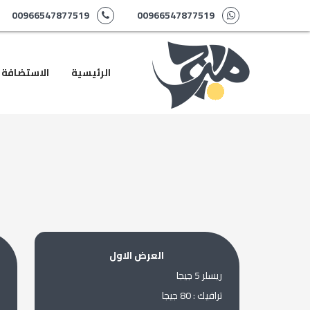
00966547877519
00966547877519
الرئيسية
الاستضافة
العرض الاول
ريسلر 5 جيجا
ترافيك : 80 جيجا