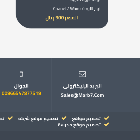
نوع اللوحة : Cpanel / Whm
السعر 900 ريال
البريد الإليكترونى
الجوال
00966547877519
Sales@morb7.com
تصميم مواقع
تصميم موقع شركة
تص
تصميم موقع مدرسة