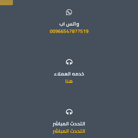
واتس اب
00966547877519
خدمه العملاء
هنا
التحدث المباشر
التحدث المباشر