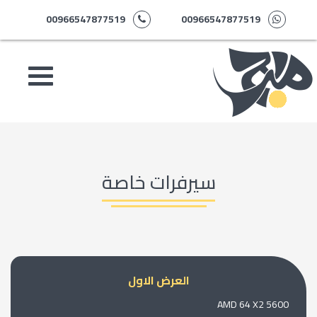
00966547877519
00966547877519
سيرفرات خاصة
العرض الاول
AMD 64 X2 5600